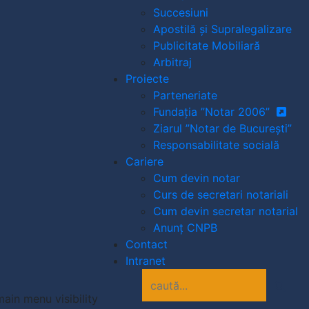
Succesiuni
Apostilă și Supralegalizare
Publicitate Mobiliară
Arbitraj
Proiecte
Parteneriate
Fundația ”Notar 2006”
Ziarul ”Notar de București”
Responsabilitate socială
Cariere
Cum devin notar
Curs de secretari notariali
Cum devin secretar notarial
Anunț CNPB
Contact
Intranet
ain menu visibility