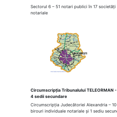
Sectorul 6 – 51 notari publici în 17 societăți
notariale
Circumscripția Tribunalului TELEORMAN - 22 
4 sedii secundare
Circumscripția Judecătoriei Alexandria – 10 n
birouri individuale notariale și 1 sediu secu