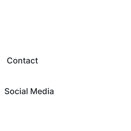
Institutul Notarial Român
Rețeaua Notarială Europeană
Notarii Europei
Uniunea Internațională a Notarilor
A.R.E.R.T.
Contact
Contact
Social Media
CNPB
Publicația Notar de București
Fundația Notar 2006
CNPB