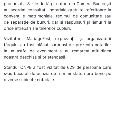
parcursul a 3 zile de târg, notari din Camera București
au acordat consultații notariale gratuite referitoare la
convențiile matrimoniale, regimul de comunitate sau
de separație de bunuri, dar și răspunsuri și lămuriri la
orice întrebări ale tinerelor cupluri.
Vizitatorii MariageFest, expozanții și organizatorii
târgului au fost plăcut surprinși de prezența notarilor
la un astfel de eveniment și au remarcat atitudinea
noastră deschisă și prietenoasă.
Standul CNPB a fost vizitat de 629 de persoane care
s-au bucurat de ocazia de a primi sfaturi pro bono pe
diverse subiecte notariale.
Linkuri utile
U.N.N.P.R.