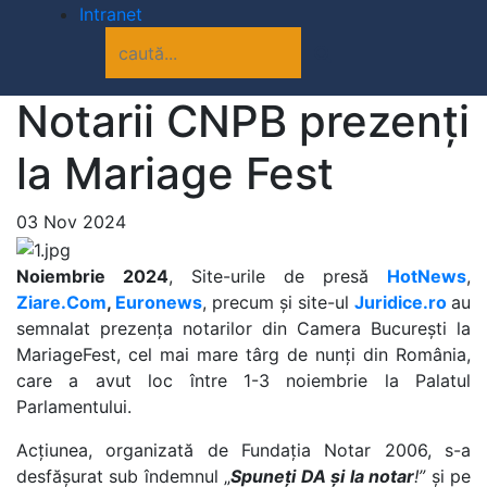
Intranet
Notarii CNPB prezenți
la Mariage Fest
03 Nov 2024
Noiembrie 2024
, Site-urile de presă
HotNews
,
Ziare.Com
,
Euronews
, precum și site-ul
Juridice.ro
au
semnalat prezența notarilor din Camera București la
MariageFest, cel mai mare târg de nunți din România,
care a avut loc între 1-3 noiembrie la Palatul
Parlamentului.
Acțiunea, organizată de Fundația Notar 2006, s-a
desfășurat sub îndemnul „
Spuneți DA și la notar
!”
și pe