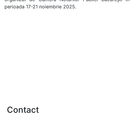
perioada 17-21 noiembrie 2025.
Linkuri utile
U.N.N.P.R.
Institutul Notarial Român
Rețeaua Notarială Europeană
Notarii Europei
Uniunea Internațională a Notarilor
A.R.E.R.T.
Contact
Contact