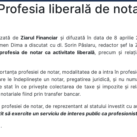
Profesia liberală de not
lizată de
Ziarul Financiar
și difuzată în data de 8 aprilie
men Dima a discutat cu dl. Sorin Pâslaru, redactor șef la 
profesia de notar ca activitate liberală
, precum și relați
ortanța profesiei de notar, modalitatea de a intra în profesie
re le îndeplinește un notar, pregatirea juridică, și nu nu
 de stat în ce privește colectarea de taxe și impozite și r
e notariale fiind prin transfer bancar.
profesiei de notar, de reprezentant al statului investit cu au
it să exercite un serviciu de interes public ca profesionis
.