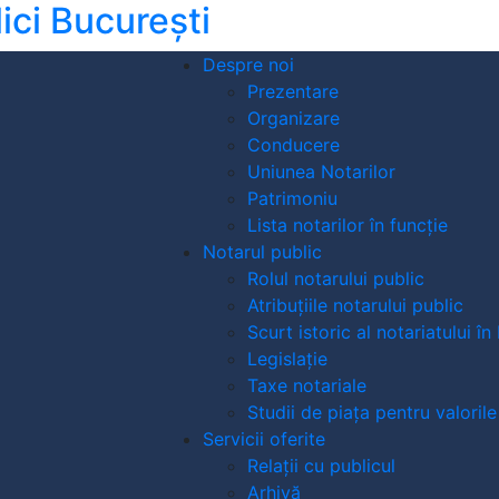
ici București
Despre noi
Prezentare
Organizare
Conducere
Uniunea Notarilor
Patrimoniu
Lista notarilor în funcție
Notarul public
Rolul notarului public
Atribuțiile notarului public
Scurt istoric al notariatului î
Legislație
Taxe notariale
Studii de piața pentru valorile
Servicii oferite
Relații cu publicul
Arhivă