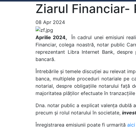
Ziarul Financiar- 
08 Apr 2024
Aprilie 2024,
În cadrul unei emisiuni rea
Financiar, colega noastră, notar public Car
reprezentant Libra Internet Bank, despre
bancară.
Întrebările și temele discuției au relevat imp
banca, multiplele proceduri notariale pe ca
notarial, despre obligațiile notarului față
majoritatea plăților efectuate în tranzacțiil
Dna. notar public a explicat valența dublă a 
precum și rolul notarului în societate,
invest
Înregistrarea emisiunii poate fi urmarită
aici