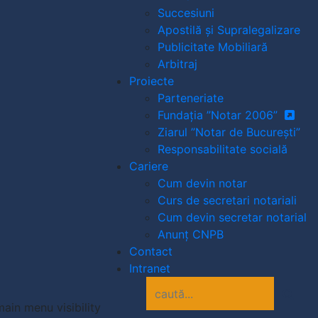
Succesiuni
Apostilă și Supralegalizare
Publicitate Mobiliară
Arbitraj
Proiecte
Parteneriate
Fundația ”Notar 2006”
Ziarul ”Notar de București”
Responsabilitate socială
Cariere
Cum devin notar
Curs de secretari notariali
Cum devin secretar notarial
Anunț CNPB
Contact
Intranet
ain menu visibility