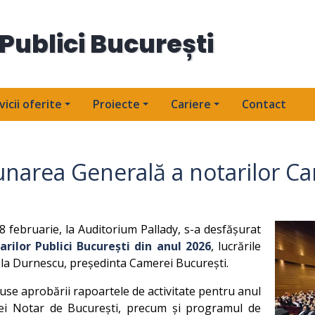
Publici București
vicii oferite
Proiecte
Cariere
Contact
unarea Generală a notarilor C
8 februarie, la Auditorium Pallady, s-a desfășurat
ilor Publici București din anul 2026
, lucrările
la Durnescu, președinta Camerei București.
puse aprobării rapoartele de activitate pentru anul
iei Notar de București, precum și programul de