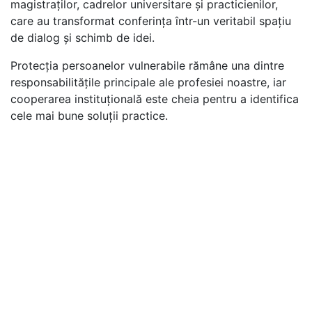
magistraților, cadrelor universitare și practicienilor,
care au transformat conferința într-un veritabil spațiu
de dialog și schimb de idei.
Protecția persoanelor vulnerabile rămâne una dintre
responsabilitățile principale ale profesiei noastre, iar
cooperarea instituțională este cheia pentru a identifica
cele mai bune soluții practice.
Linkuri utile
U.N.N.P.R.
Institutul Notarial Român
Rețeaua Notarială Europeană
Notarii Europei