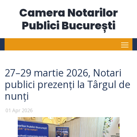
Camera Notarilor
Publici București
Tog
27–29 martie 2026, Notari
publici prezenți la Târgul de
nunți
01 Apr 2026